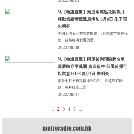
2022/08/15
🔍【輪證直擊】港股兩萬點攻防戰|中
移動業績憧憬派息增加|8月8日 朱子昭
朱明亮
美國上周五公布就業數據，7月就業市場在強
勁，雖然經濟衰退的憂
2022/08/08
🔍【輪證直擊】阿里被列預除牌名單
港股跌穿兩萬關 資金殺牛 部署反彈可
以留意53193 |8月1日 朱明亮
港股七月累積跌幅達到7.8%，跌超過1700
點，在月線圖上面
2022/08/01
1
2
3
4
5
...