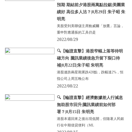
預期 期結前夕港股兩萬點拉鋸|美團業
績好 高位多人沽？|8月29日 朱子昭 朱
明亮
美股受到美聯儲主席鮑威爾「放鷹」言論，
重申對應通脹的工具仍是
2022/08/29
🔍【輪證直擊】港股窄幅上落等待明
確方向 騰訊業績後急升留下裂口待
補|8月22日|朱子昭 朱明亮
港股連跌兩星期累跌428點，跌幅達2%，恒
指公司上周五晚公布
2022/08/22
🔍【輪證直擊】經濟數據差人行減息
無助股市回升|騰訊業績前如何部
署？|8月15日 朱明亮
港股本週回來之後出現低開，但隨著人民銀
行在中期借貸便利（ML