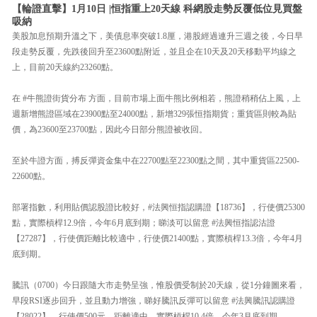
【輪證直擊】1月10日 |恒指重上20天線 科網股走勢反覆低位見買盤
吸納
美股加息預期升溫之下，美債息率突破1.8厘，港股經過連升三週之後，今日早
段走勢反覆，先跌後回升至23600點附近，並且企在10天及20天移動平均線之
上，目前20天線約23260點。
在 #牛熊證街貨分布 方面，目前市場上面牛熊比例相若，熊證稍稍佔上風，上
週新增熊證區域在23900點至24000點，新增329張恒指期貨；重貨區則較為貼
價，為23600至23700點，因此今日部分熊證被收回。
至於牛證方面，搏反彈資金集中在22700點至22300點之間，其中重貨區22500-
22600點。
部署指數，利用貼價認股證比較好，#法興恒指認購證【18736】，行使價25300
點，實際槓桿12.9倍，今年6月底到期；睇淡可以留意 #法興恒指認沽證
【27287】，行使價距離比較適中，行使價21400點，實際槓桿13.3倍，今年4月
底到期。
騰訊（0700）今日跟隨大市走勢呈強，惟股價受制於20天線，從1分鐘圖來看，
早段RSI逐步回升，並且動力增強，睇好騰訊反彈可以留意 #法興騰訊認購證
【28022】，行使價500元，距離適中，實際槓桿10.4倍，今年3月底到期。