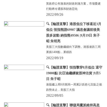
英政府公布激進的財政刺激方案，市場憂慮
行動將令通脹和財政惡化
2022/09/26
🔍【輪證直擊】港股低位下移逼近3月
低位 恆指熊證69907 議息會議前後美
股多波動 納指熊49506 |9月19日 朱子
昭 朱明亮
美股三大指數繼續向下調整。港股連跌三周
累插1408點，累積跌
2022/09/19
🔍【輪證直擊】恒指擊穿8月低位 退守
19000點 比亞迪繼續被股神沽貨 |9月5
日 朱子昭
港股繼上周9月開局一周累計跌愈七百點之後
跌勢未止，美股三大指
2022/09/05
🔍【輪證直擊】聯儲局鷹派維持高息