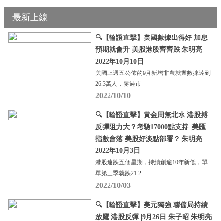
最新上線
🔍【輪證直擊】美國數據出得好 加息
預期就會升 美股港股齊齊跌|朱明亮
2022年10月10日
美國上週五公佈的9月新增非農就業數據達到
26.3萬人，勝過市
2022/10/10
🔍【輪證直擊】黃金周無北水 港股搏
反彈阻力大？考驗17000點支持 |美匯
指數會落 美股好淡點部署？|朱明亮
2022年10月3日
港股連跌五個星期，持續創逾10年新低，單
單第三季就跌21.2
2022/10/03
🔍【輪證直擊】美元獨強 聯儲局持續
放鷹 港股反彈 |9月26日 朱子昭 朱明亮