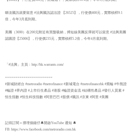
睇淡騰訊就要留意 #法興騰訊認沽證 【26525】，行使價400元，實際槓桿9.1
倍，今年3月底到期。
美團（3690）在200元附近有買盤吸納，搏短線美團反彈就可以留意 #法興美團
認購證【25006】，行使價235元，實際槓桿5.2倍，今年4月底到期。
「#法興」主頁：http://hk.warrants.com/
=======================
#新城財經台 #metroradio #metrofinance #新城電台 #metrofinancehk #窩輪 #牛熊證
#輪證 #界內證 #上市衍生產品 #港股 #輪證資金流 #結構性產品 #發行人質素 #
恒生指數 #恒生科技指數 #阿里巴巴 #股價 #騰訊 #京東 #阿里 #美團
記得訂閱＋㩒埋個鐘仔🔔開啟YouTube 通知 🔔
FB: https://www.facebook.com/metroradio.com.hk