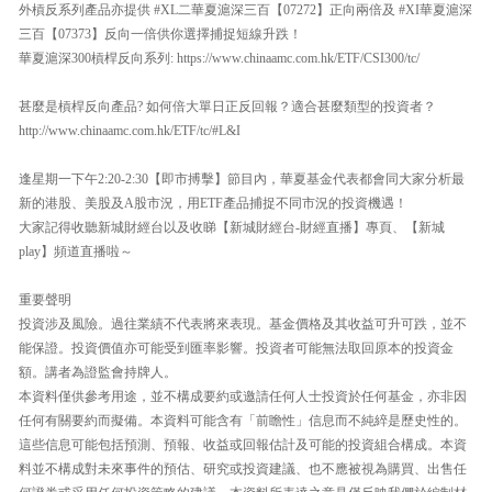
外槓反系列產品亦提供 #XL二華夏滬深三百【07272】正向兩倍及 #XI華夏滬深
三百【07373】反向一倍供你選擇捕捉短線升跌！
華夏滬深300槓桿反向系列: https://www.chinaamc.com.hk/ETF/CSI300/tc/
甚麼是槓桿反向產品? 如何倍大單日正反回報？適合甚麼類型的投資者？
http://www.chinaamc.com.hk/ETF/tc/#L&I
逢星期一下午2:20-2:30【即市搏擊】節目內，華夏基金代表都會同大家分析最
新的港股、美股及A股市況，用ETF產品捕捉不同市況的投資機遇！
大家記得收聽新城財經台以及收睇【新城財經台-財經直播】專頁、【新城
play】頻道直播啦～
重要聲明
投資涉及風險。過往業績不代表將來表現。基金價格及其收益可升可跌，並不
能保證。投資價值亦可能受到匯率影響。投資者可能無法取回原本的投資金
額。講者為證監會持牌人。
本資料僅供參考用途，並不構成要約或邀請任何人士投資於任何基金，亦非因
任何有關要約而擬備。本資料可能含有「前瞻性」信息而不純綷是歷史性的。
這些信息可能包括預測、預報、收益或回報估計及可能的投資組合構成。本資
料並不構成對未來事件的預估、研究或投資建議、也不應被視為購買、出售任