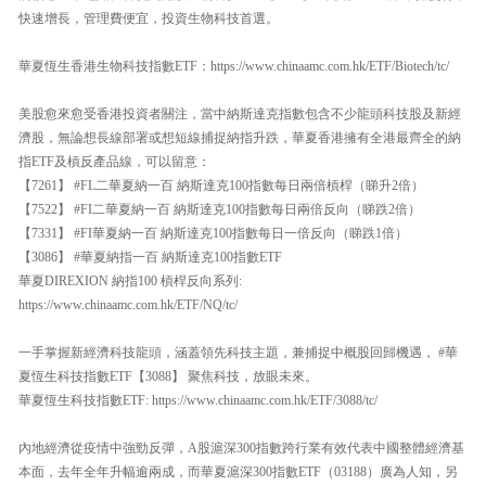
快速增長，管理費便宜，投資生物科技首選。
華夏恆生香港生物科技指數ETF：https://www.chinaamc.com.hk/ETF/Biotech/tc/
美股愈來愈受香港投資者關注，當中納斯達克指數包含不少龍頭科技股及新經
濟股，無論想長線部署或想短線捕捉納指升跌，華夏香港擁有全港最齊全的納
指ETF及槓反產品線，可以留意：
【7261】 #FL二華夏納一百 納斯達克100指數每日兩倍槓桿（睇升2倍）
【7522】 #FI二華夏納一百 納斯達克100指數每日兩倍反向（睇跌2倍）
【7331】 #FI華夏納一百 納斯達克100指數每日一倍反向（睇跌1倍）
【3086】 #華夏納指一百 納斯達克100指數ETF
華夏DIREXION 納指100 槓桿反向系列:
https://www.chinaamc.com.hk/ETF/NQ/tc/
一手掌握新經濟科技龍頭，涵蓋領先科技主題，兼捕捉中概股回歸機遇， #華
夏恆生科技指數ETF【3088】 聚焦科技，放眼未來。
華夏恆生科技指數ETF: https://www.chinaamc.com.hk/ETF/3088/tc/
內地經濟從疫情中強勁反彈，A股滬深300指數跨行業有效代表中國整體經濟基
本面，去年全年升幅逾兩成，而華夏滬深300指數ETF（03188）廣為人知，另