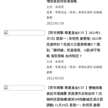
增加要如何部署策略
主持：朱明亮
嘉賓：華夏基金（香港）業務拓展部 副總裁
麥榮
2022/01/10
【即市搏擊-華夏基金ETF 】2022年1
月3日 星期一 | 朱明亮 麥榮發| 2022年
投資咩好？投資大主題要睇邊D？|緊
貼「聰明錢」投資港股、A股|保守策
略 進取策略 如何制定？
主持：朱明亮
嘉賓：華夏基金（香港）業務拓展部 副總裁
麥榮
2022/01/03
【即市搏擊-華夏基金ETF 】變種病毒
掀起市場擔憂 美股債市反映如何？|生
物科技股喘穩|滬深300指數確定成分股
調動| 11月29日 星期一 | 朱明亮 麥榮