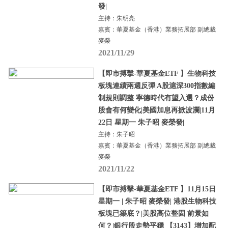
發|
主持：朱明亮
嘉賓：華夏基金（香港）業務拓展部 副總裁
麥榮
2021/11/29
【即市搏擊-華夏基金ETF 】生物科技
板塊連續兩週反彈|A股滬深300指數編
制規則調整 寧德時代有望入選？成份
股會有何變化|美國加息再掀波瀾|11月
22日 星期一 朱子昭 麥榮發|
主持：朱子昭
嘉賓：華夏基金（香港）業務拓展部 副總裁
麥榮
2021/11/22
【即市搏擊-華夏基金ETF 】11月15日
星期一 | 朱子昭 麥榮發| 港股生物科技
板塊已築底？|美股高位整固 前景如
何？|銀行股走勢平穩 【3143】增加配