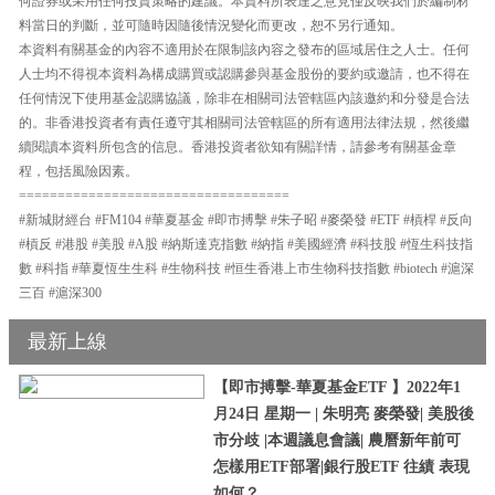
何證券或采用任何投資策略的建議。本資料所表達之意見僅反映我們於編制材
料當日的判斷，並可隨時因隨後情況變化而更改，恕不另行通知。
本資料有關基金的內容不適用於在限制該內容之發布的區域居住之人士。任何
人士均不得視本資料為構成購買或認購參與基金股份的要約或邀請，也不得在
任何情況下使用基金認購協議，除非在相關司法管轄區內該邀約和分發是合法
的。非香港投資者有責任遵守其相關司法管轄區的所有適用法律法規，然後繼
續閱讀本資料所包含的信息。香港投資者欲知有關詳情，請參考有關基金章
程，包括風險因素。
===================================
#新城財經台 #FM104 #華夏基金 #即市搏擊 #朱子昭 #麥榮發 #ETF #槓桿 #反向
#槓反 #港股 #美股 #A股 #納斯達克指數 #納指 #美國經濟 #科技股 #恆生科技指
數 #科指 #華夏恆生生科 #生物科技 #恒生香港上市生物科技指數 #biotech #滬深
三百 #滬深300
最新上線
【即市搏擊-華夏基金ETF 】2022年1
月24日 星期一 | 朱明亮 麥榮發| 美股後
市分歧 |本週議息會議| 農曆新年前可
怎樣用ETF部署|銀行股ETF 往績 表現
如何？