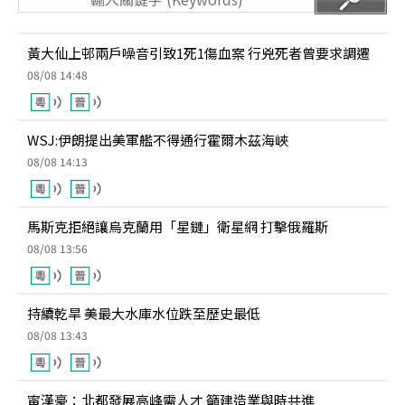
黃大仙上邨兩戶噪音引致1死1傷血案 行兇死者曾要求調遷
08/08 14:48
WSJ:伊朗提出美軍艦不得通行霍爾木茲海峽
08/08 14:13
馬斯克拒絕讓烏克蘭用「星鏈」衛星網 打擊俄羅斯
08/08 13:56
持續乾旱 美最大水庫水位跌至歷史最低
08/08 13:43
甯漢豪：北都發展高峰需人才 籲建造業與時共進