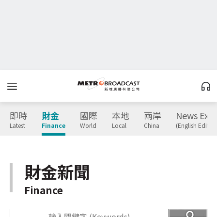
即時
財金
國際
本地
兩岸
News Expr
Latest
Finance
World
Local
China
(English Edition
財金新聞
Finance