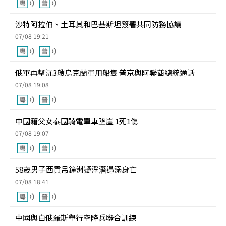
沙特阿拉伯、土耳其和巴基斯坦簽署共同防務協議
07/08 19:21
俄軍再擊沉3艘烏克蘭軍用船隻 普京與阿聯酋總統通話
07/08 19:08
中國籍父女泰國騎電單車墜崖 1死1傷
07/08 19:07
58歲男子西貢吊鐘洲疑浮潛遇溺身亡
07/08 18:41
中國與白俄羅斯舉行空降兵聯合訓練