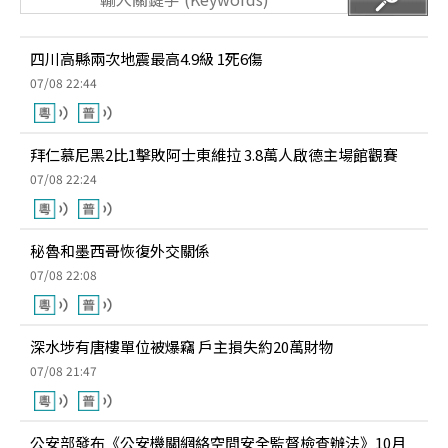
四川高縣兩次地震最高4.9級 1死6傷
07/08 22:44
拜仁慕尼黑2比1擊敗阿士東維拉 3.8萬人啟德主場館觀賽
07/08 22:24
秘魯和墨西哥恢復外交關係
07/08 22:08
深水埗有唐樓單位被爆竊 戶主損失約20萬財物
07/08 21:47
公安部發布《公安機關網絡空間安全監督檢查辦法》10月