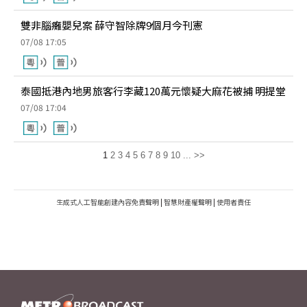
雙非腦癱嬰兒案 薛守智除牌9個月今刊憲
07/08 17:05
泰國抵港內地男旅客行李藏120萬元懷疑大麻花被捕 明提堂
07/08 17:04
1
2
3
4
5
6
7
8
9
10
...
>>
生成式人工智能創建內容免責聲明
|
智慧財產權聲明
|
使用者責任