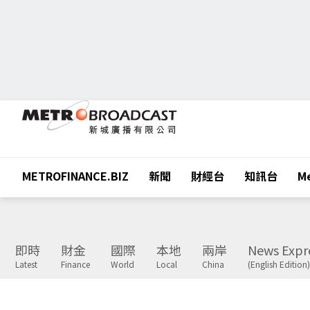
METROFINANCE.BIZ
新聞
財經台
知訊台
Me
即時
財金
國際
本地
兩岸
News Expr
Latest
Finance
World
Local
China
(English Edition)