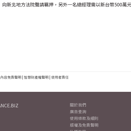
向新北地方法院聲請羈押，另外一名總經理需以新台幣500萬
建內容免責聲明
|
智慧財產權聲明
|
使用者責任
NCE.BIZ
關於我們
廣告查詢
使用條款及細則
版權及免責聲明