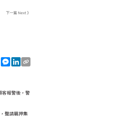
下一篇 Next 》
sApp
WeChat
Messenger
LinkedIn
顧客報警後，警
名，聲請羈押集