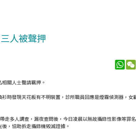
 三人被聲押
What
名相關人士聲請羈押。
換衫時發現天花板有不明裝置，診所職員回應是煙霧偵測器，女
，帶走多人調查，漏夜查問後，今日凌晨以無故攝錄性影像等罪
光後，協助拆走攝錄機毁滅證據。