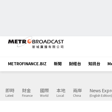
METROFINANCE.BIZ
新聞
財經台
知訊台
Me
即時
財金
國際
本地
兩岸
News Expr
Latest
Finance
World
Local
China
(English Edition)