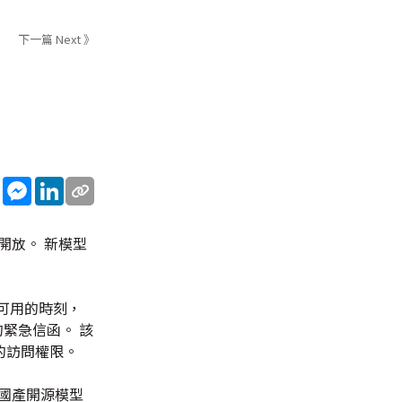
下一篇 Next 》
sApp
WeChat
Messenger
LinkedIn
開放。 新模型
可用的時刻，
的緊急信函。 該
」的訪問權限。
國產開源模型