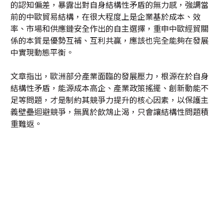
的認知偏差，暴露出對自身結構性矛盾的無力感，強調當
前的中歐貿易結構，在很大程度上是企業基於成本、效
率、市場和供應鏈安全作出的自主選擇，重申中歐經貿關
係的本質是優勢互補、互利共贏，應該也完全能夠在發展
中實現動態平衡。
文章指出，歐洲部分產業面臨的發展壓力，根源在於自身
結構性矛盾，能源成本高企、產業政策搖擺、創新動能不
足等問題，才是制約其競爭力提升的核心因素，以保護主
義壁壘迴避競爭，無異於飲鴆止渴，只會讓結構性問題積
重難返。