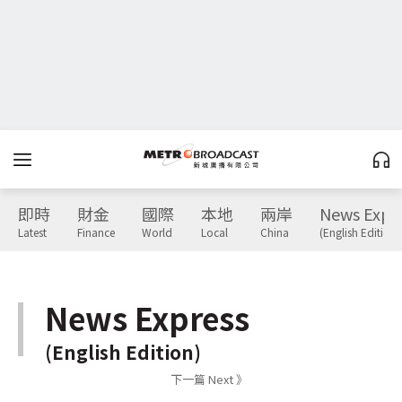
即時
財金
國際
本地
兩岸
News Expr
Latest
Finance
World
Local
China
(English Edition)
News Express
(English Edition)
下一篇 Next 》