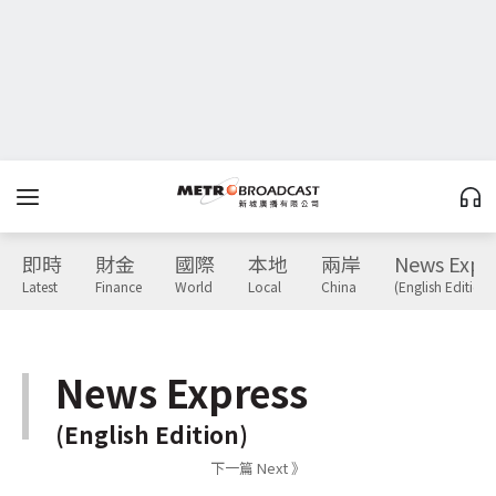
即時
財金
國際
本地
兩岸
News Expr
Latest
Finance
World
Local
China
(English Edition)
News Express
(English Edition)
下一篇 Next 》