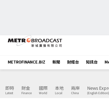
METROFINANCE.BIZ
新聞
財經台
知訊台
Me
即時
財金
國際
本地
兩岸
News Expr
Latest
Finance
World
Local
China
(English Edition)