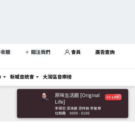
收聽
關注我們
會員
廣告查詢
力
新城音統會
大灣區音樂榜
原味生活館 [Original
Life]
李碩宏 梁浩菱 梁梓敦 李敏華
杜婉霞
0000 - 0100