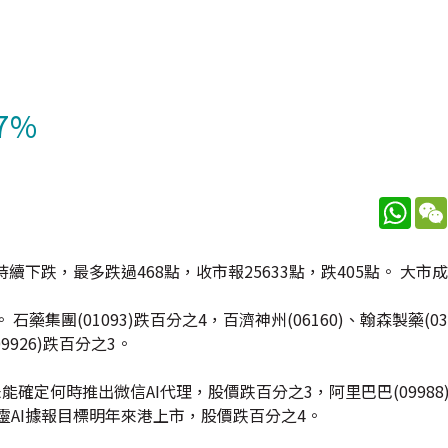
7%
What
跌，最多跌過468點，收市報25633點，跌405點。 大市成
藥集團(01093)跌百分之4，百濟神州(06160)、翰森製藥(03
9926)跌百分之3。
稱未能確定何時推出微信AI代理，股價跌百分之3，阿里巴巴(09988
)旗下可靈AI據報目標明年來港上市，股價跌百分之4。