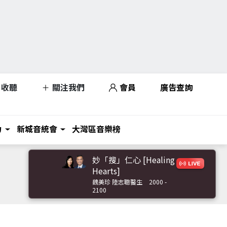
收聽
關注我們
會員
廣告查詢
力
新城音統會
大灣區音樂榜
妙「搜」仁心 [Healing
Hearts]
魏美珍 陸志聰醫生
2000 -
2100