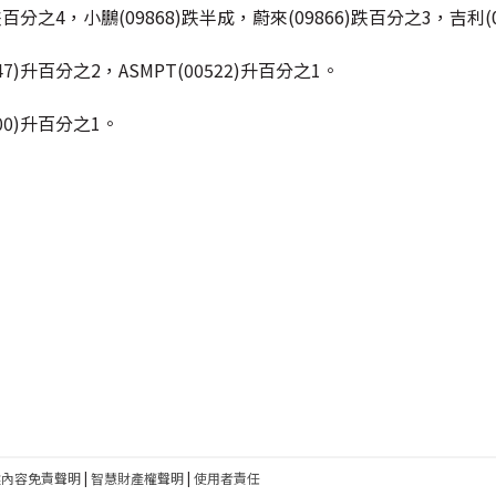
百分之4，小鵬(09868)跌半成，蔚來(09866)跌百分之3，吉利(0
)升百分之2，ASMPT(00522)升百分之1。
100)升百分之1。
建內容免責聲明
|
智慧財產權聲明
|
使用者責任