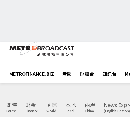
METROFINANCE.BIZ
新聞
財經台
知訊台
Me
即時
財金
國際
本地
兩岸
News Expr
Latest
Finance
World
Local
China
(English Edition)