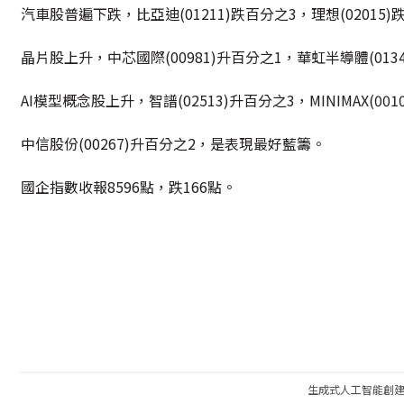
汽車股普遍下跌，比亞迪(01211)跌百分之3，理想(02015)跌
晶片股上升，中芯國際(00981)升百分之1，華虹半導體(01347
AI模型概念股上升，智譜(02513)升百分之3，MINIMAX(00
中信股份(00267)升百分之2，是表現最好藍籌。
國企指數收報8596點，跌166點。
生成式人工智能創