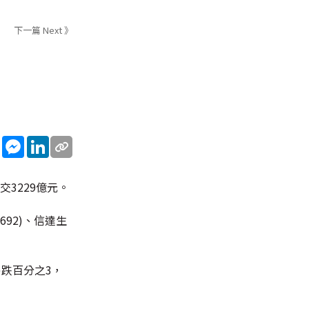
下一篇 Next 》
sApp
WeChat
Messenger
LinkedIn
交3229億元。
692)、信達生
)跌百分之3，