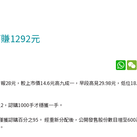
賺1292元
What
報28元，較上市價14.6元高九成一，早段高見29.98元，低位18
2，認購1000手才穩獲一手。
僅獲認購百分之95。 經重新分配後，公開發售股份數目增至60
。