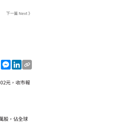
下一篇 Next 》
sApp
WeChat
Messenger
LinkedIn
.02元，收市報
0萬股，佔全球