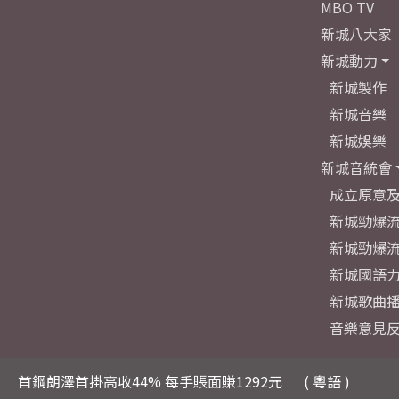
MBO TV
新城八大家
新城動力
新城製作
新城音樂
新城娛樂
新城音統會
成立原意
新城勁爆流
新城勁爆流
新城國語
新城歌曲
音樂意見
首鋼朗澤首掛高收44% 每手賬面賺1292元
( 粵語 )