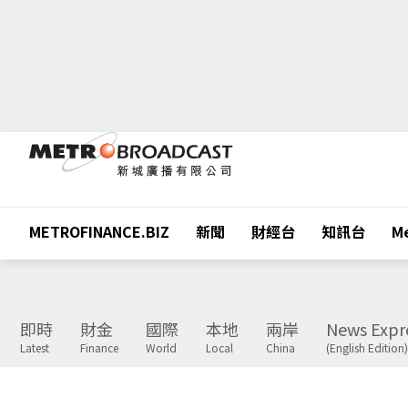
METROFINANCE.BIZ
新聞
財經台
知訊台
Me
即時
財金
國際
本地
兩岸
News Expr
Latest
Finance
World
Local
China
(English Edition)