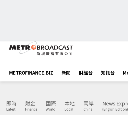
METROFINANCE.BIZ
新聞
財經台
知訊台
Me
即時
財金
國際
本地
兩岸
News Expr
Latest
Finance
World
Local
China
(English Edition)