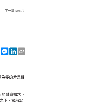
下一篇 Next 》
sApp
WeChat
Messenger
LinkedIn
量為零的背景相
行的融資需求下
暖之下，當前宏