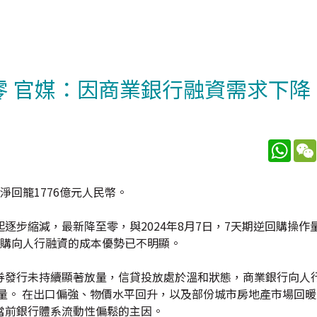
零 官媒：因商業銀行融資需求下降
What
回籠1776億元人民幣。
逐步縮減，最新降至零，與2024年8月7日，7天期逆回購操作
回購向人行融資的成本優勢已不明顯。
券發行未持續顯著放量，信貸投放處於溫和狀態，商業銀行向人
量。 在出口偏強、物價水平回升，以及部份城市房地產市場回
當前銀行體系流動性偏鬆的主因。