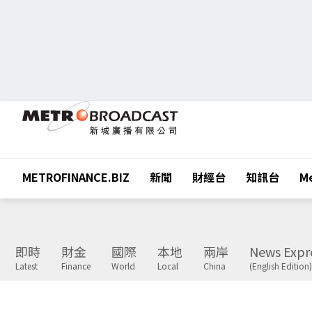
METROFINANCE.BIZ
新聞
財經台
知訊台
Me
即時
財金
國際
本地
兩岸
News Expr
Latest
Finance
World
Local
China
(English Edition)