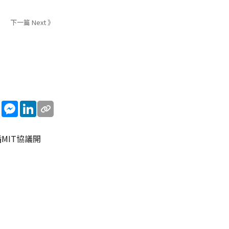
下一篇 Next 》
sApp
WeChat
Messenger
LinkedIn
MIT協議開