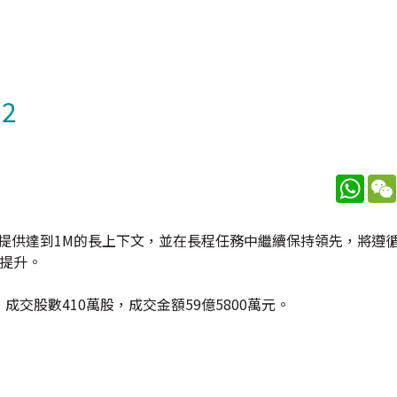
2
What
，模型提供達到1M的長上下文，並在長程任務中繼續保持領先，將遵循
量提升。
成交股數410萬股，成交金額59億5800萬元。