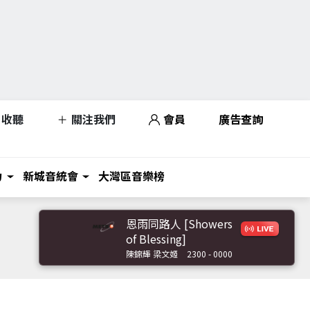
收聽
關注我們
會員
廣告查詢
力
新城音統會
大灣區音樂榜
恩雨同路人 [Showers
of Blessing]
陳錦輝 梁文姬
2300 - 0000