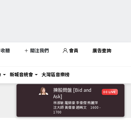
收聽
關注我們
會員
廣告查詢
力
新城音統會
大灣區音樂榜
揀股問盤 [Bid and
Ask]
林淑敏 羅錦豪 李偉傑 熊麗萍
沈大師 黃偉豪 趙晞文
1600 -
1700