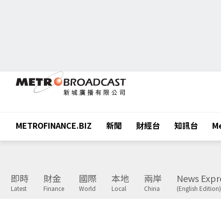
METROFINANCE.BIZ
新聞
財經台
知訊台
Me
即時
財金
國際
本地
兩岸
News Expr
Latest
Finance
World
Local
China
(English Edition)