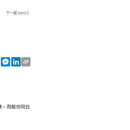
下一篇 Next 》
sApp
WeChat
Messenger
LinkedIn
牌，而股份同日