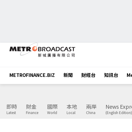
METROFINANCE.BIZ
新聞
財經台
知訊台
Me
即時
財金
國際
本地
兩岸
News Expr
Latest
Finance
World
Local
China
(English Edition)