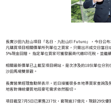
長實沙田九肚山項目「名日．九肚山El Futuro」，今日公
凡購買項目相關價單所列單位之買家，只需出示成交日當日
5%現金回贈。 指定單位買家可獲發展商代繳印花稅，並繼
相關最新價單已上載至項目網站，是次涉及的18伙單位分別
沙田馬場雙景觀。
長實營業經理詹勳榮表示，近日接獲很多本地準買家查詢及
地客對傳統優質地段豪宅需求依然殷切。
項目截至7月5日已累售237伙，套現逾37億元，現餘29伙