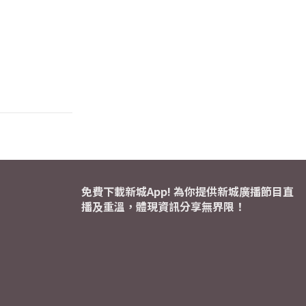
免費下載新城App! 為你提供新城廣播節目直
播及重溫，體現資訊分享無界限！