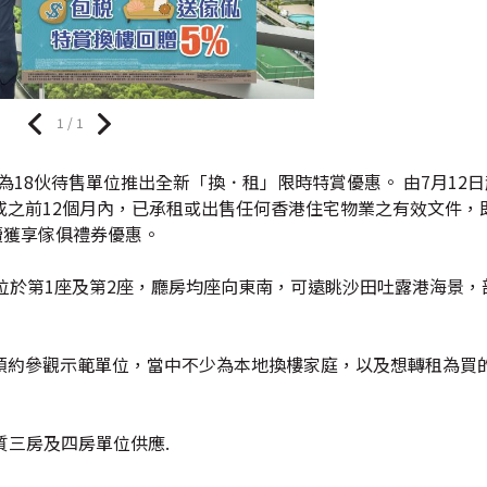
1 / 1
布為18伙待售單位推出全新「換．租」限時特賞優惠。 由7月12日
或之前12個月內，已承租或出售任何香港住宅物業之有效文件，
續獲享傢俱禮券優惠。
位於第1座及第2座，廳房均座向東南，可遠眺沙田吐露港海景，
預約參觀示範單位，當中不少為本地換樓家庭，以及想轉租為買
優質三房及四房單位供應.