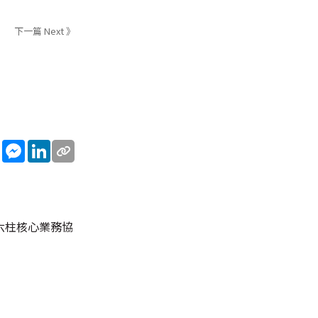
下一篇 Next 》
sApp
WeChat
Messenger
LinkedIn
六柱核心業務協