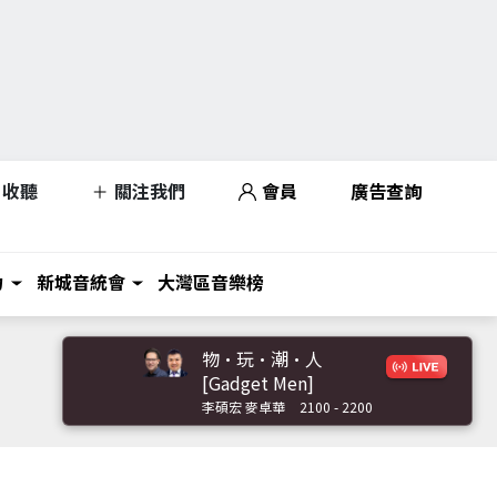
收聽
關注我們
會員
廣告查詢
力
新城音統會
大灣區音樂榜
物·玩·潮·人
[Gadget Men]
李碩宏 麥卓華
2100 - 2200