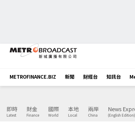
METROFINANCE.BIZ
新聞
財經台
知訊台
Me
即時
財金
國際
本地
兩岸
News Expr
Latest
Finance
World
Local
China
(English Edition)