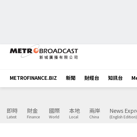
METROFINANCE.BIZ
新聞
財經台
知訊台
Me
即時
財金
國際
本地
兩岸
News Expr
Latest
Finance
World
Local
China
(English Edition)