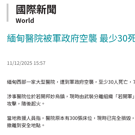
國際新聞
World
緬甸醫院被軍政府空襲 最少30死
11/12/2025 15:57
緬甸西部一家大型醫院，遭到軍政府空襲，至少30人死亡，7
涉事醫院位於若開邦妙烏鎮，現時由武裝分離組織「若開軍
攻擊，隨後起火。
當地救援人員指，醫院原本有300張床位，現時已完全損毀
撤離到安全地點。