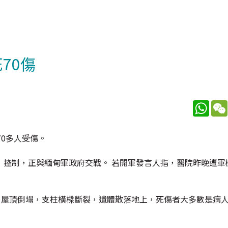
70傷
What
0多人受傷。
」控制，正與緬甸軍政府交戰。 若開軍發言人指，醫院昨晚遭軍
，屋頂倒塌，支柱橫樑斷裂，遺體散落地上，死傷者大多數是病