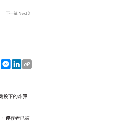
下一篇 Next 》
sApp
WeChat
Messenger
LinkedIn
機投下的炸彈
人，倖存者已被