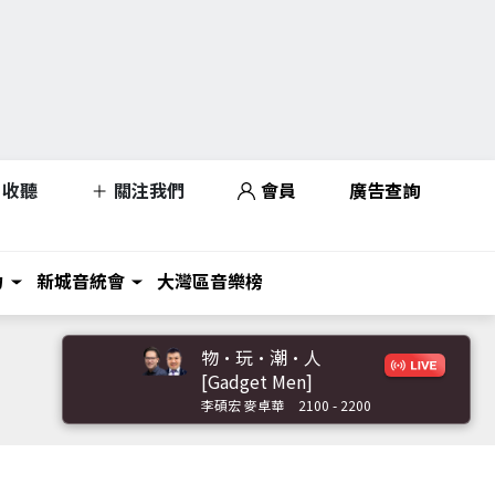
收聽
關注我們
會員
廣告查詢
力
新城音統會
大灣區音樂榜
物·玩·潮·人
[Gadget Men]
李碩宏 麥卓華
2100 - 2200