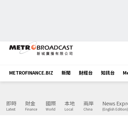
METROFINANCE.BIZ
新聞
財經台
知訊台
Me
即時
財金
國際
本地
兩岸
News Expr
Latest
Finance
World
Local
China
(English Edition)