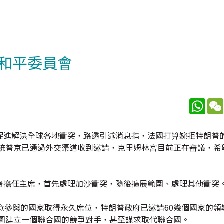
和平委員會
What
促進解決全球各地衝突，路透引述消息指，法國打算婉拒特朗普
總統普京已通過外交渠道收到邀請，克里姆林宮目前正在審議，希
身擔任主席，首先處理加沙衝突，隨後擴展範圍、處理其他衝突
意參與的國家取得永久席位，特朗普政府已邀請60幾個國家的領
試圖建立一個聯合國的競爭對手，甚至謀求取代聯合國。