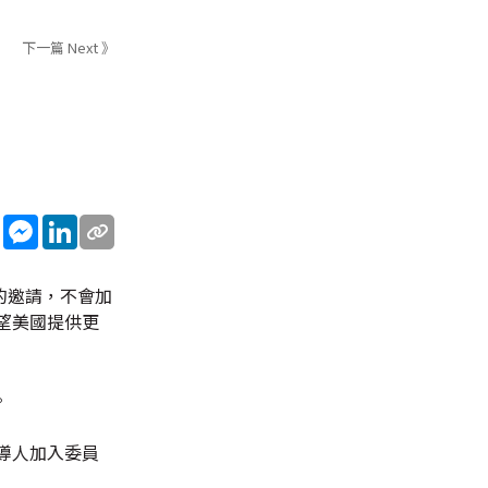
下一篇 Next 》
sApp
WeChat
Messenger
LinkedIn
的邀請，不會加
望美國提供更
。
導人加入委員