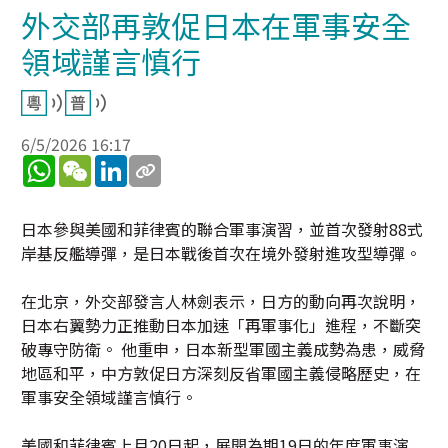
外交部再敦促日本在軍事安全
領域謹言慎行
6/5/2026 16:17
WhatsApp
WeChat
LinkedIn
日本參與美國和菲律賓的聯合軍事演習，並首次發射88式
岸基反艦導彈，是日本戰後首次在境外發射進攻型導彈。
在北京，外交部發言人林劍表示，日方的動向再次說明，
日本右翼勢力正推動日本加速「再軍事化」進程，不斷突
破專守防衛。 他重申，日本新型軍國主義成勢為患，威脅
地區和平，中方敦促日方深刻反省軍國主義侵略歷史，在
軍事安全領域謹言慎行。
美國和菲律賓上月20日起，展開為期19日的年度軍事演