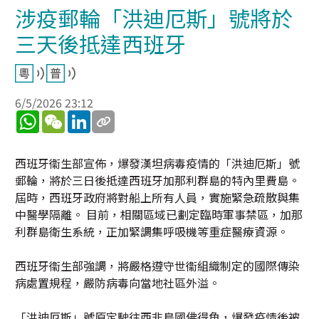
涉疫郵輪「洪迪厄斯」號將於
三天後抵達西班牙
6/5/2026 23:12
WhatsApp
WeChat
LinkedIn
西班牙衞生部宣佈，爆發漢坦病毒疫情的「洪迪厄斯」號
郵輪，將於三日後抵達西班牙加那利群島的特內里費島。
屆時，西班牙政府將對船上所有人員，實施緊急疏散與集
中醫學隔離。 目前，相關區域已劃定臨時軍事禁區，加那
利群島衛生系統，正加緊調集呼吸機等重症醫療資源。
西班牙衞生部強調，將嚴格遵守世衞組織制定的國際傳染
病處置規程，嚴防病毒向當地社區外溢。
「洪迪厄斯」號原定駛往西非島國佛得角，爆發疫情後被