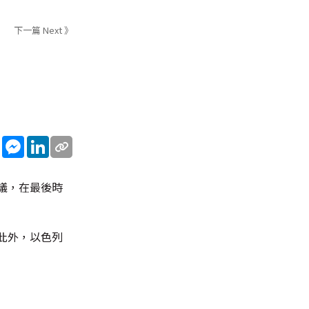
下一篇 Next 》
sApp
WeChat
Messenger
LinkedIn
議，在最後時
此外，以色列