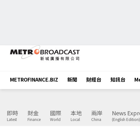
METROFINANCE.BIZ
新聞
財經台
知訊台
Me
即時
財金
國際
本地
兩岸
News Expr
Latest
Finance
World
Local
China
(English Edition)