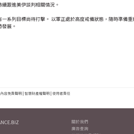
持續跟進美伊談判相關情況。
一系列目標尚待打擊。 以軍正處於高度戒備狀態，隨時準備重
勢發展。
建內容免責聲明
|
智慧財產權聲明
|
使用者責任
NCE.BIZ
關於我們
廣告查詢