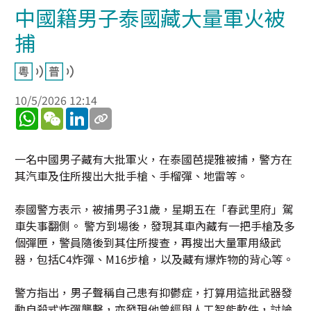
中國籍男子泰國藏大量軍火被
捕
10/5/2026 12:14
WhatsApp
WeChat
LinkedIn
一名中國男子藏有大批軍火，在泰國芭提雅被捕，警方在
其汽車及住所搜出大批手槍、手榴彈、地雷等。
泰國警方表示，被捕男子31歲，星期五在「春武里府」駕
車失事翻側。 警方到場後，發現其車內藏有一把手槍及多
個彈匣，警員隨後到其住所搜查，再搜出大量軍用級武
器，包括C4炸彈、M16步槍，以及藏有爆炸物的背心等。
警方指出，男子聲稱自己患有抑鬱症，打算用這批武器發
動自殺式炸彈襲擊，亦發現他曾經與人工智能軟件，討論