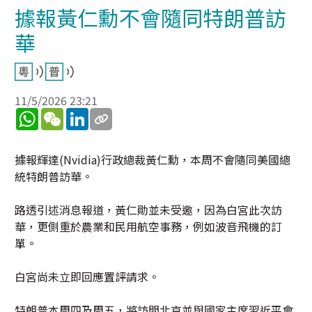
據報黃仁勳不會隨同特朗普訪
華
11/5/2026 23:21
WhatsApp
WeChat
LinkedIn
據報輝達(Nvidia)行政總裁黃仁勳，本周不會隨同美國總
統特朗普訪華。
路透引述消息報道，黃仁勛並未受邀，因為白宮此次訪
華，更側重於農業和民用航空事務，例如波音飛機的訂
單。
白宮尚未立即回應置評請求。
特朗普本周四及周五，將訪問北京並與國家主席習近平會