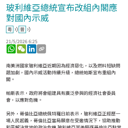
玻利維亞總統宣布改組內閣應
對國內示威
21/5/2026 6:25
WhatsApp
WeChat
LinkedIn
南美洲國家玻利維亞近期因為經濟惡化，以及燃料短缺問
題加劇，國內示威活動持續升級，總統帕斯宣布重組內
閣。
帕斯表示，政府將會組建具有廣泛參與的經濟社會委員
會，以應對危機。
另外，哥倫比亞總統佩特羅日前表示，玻利維亞正經歷一
場人民起義，哥倫比亞當局願意在受邀情況下，協助推動
和平解決當地的政治危機.玻利維亞其後驅逐哥倫比亞駐當