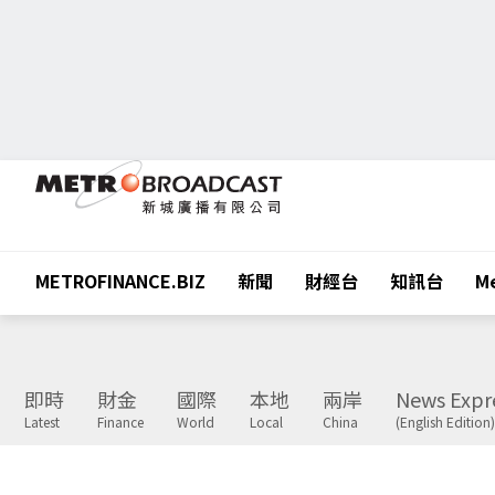
METROFINANCE.BIZ
新聞
財經台
知訊台
Me
即時
財金
國際
本地
兩岸
News Expr
Latest
Finance
World
Local
China
(English Edition)