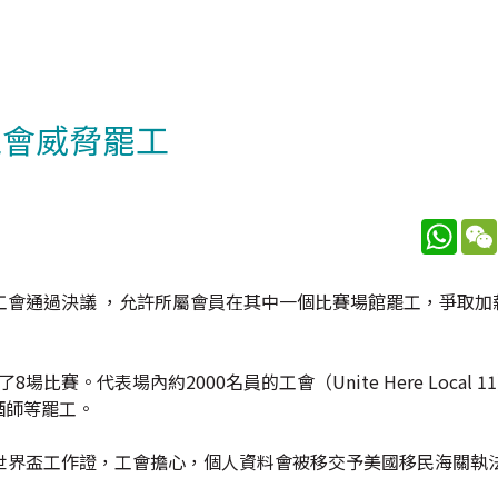
工會威脅罷工
What
工會通過決議 ，允許所屬會員在其中一個比賽場館罷工，爭取加
場比賽。代表場內約2000名員的工會（Unite Here Local 
酒師等罷工。
世界盃工作證，工會擔心，個人資料會被移交予美國移民海關執法