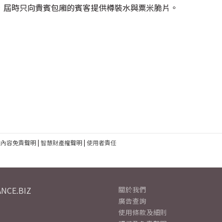
，屆時只向貴賓包廂的賓客提供樽裝水與粟米脆片。
建內容免責聲明
|
智慧財產權聲明
|
使用者責任
NCE.BIZ
關於我們
廣告查詢
使用條款及細則