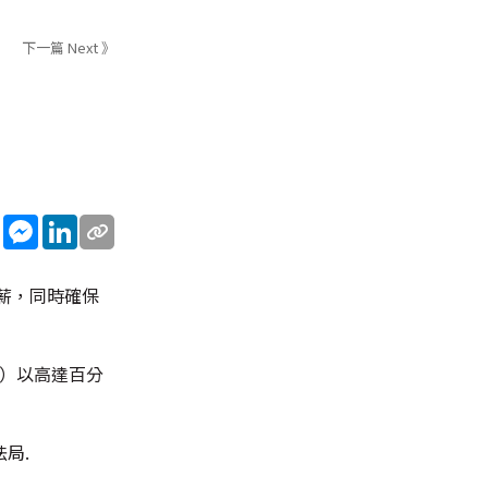
下一篇 Next 》
sApp
WeChat
Messenger
LinkedIn
薪，同時確保
11）以高達百分
局.