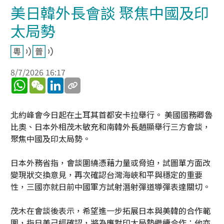
美日韓外長會談 聚焦中國及印
太局勢
8/7/2026 16:17
WhatsApp
WeChat
LinkedIn
北約峰會今日起在土耳其首都安卡拉舉行。 美國國務卿魯
比奧、日本外相茂木敏充和南韓外長趙顯舉行三方會談，
聚焦中國及印太局勢。
日本外務省指，會談圍繞憑藉力量或脅迫，試圖單方面改
變現狀交換意見，再次確認台灣海峽和平與穩定的重要
性，三國亦就日前中國軍方試射潛射彈道導彈表達關切。
茂木在會談後表示，希望進一步拓展日本與美韓的合作範
圍，指日美己經確認，將為應對印太局勢繼續合作；他亦