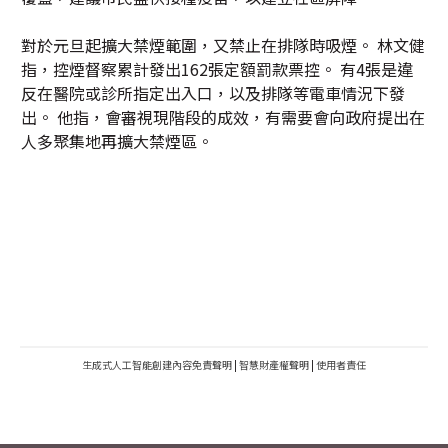
對於元旦起擴大禁煙範圍，又禁止在排隊時吸煙。 林文健
指，控煙督察累計發出162張定額罰款票控。 有4張是違
反在醫院或診所指定出入口，以及排隊等電車情況下發
出。 他指，會審視現階段的成效，有需要會向政府提出在
人多聚集地再擴大禁煙區。
生成式人工智能創建內容免責聲明
|
智慧財產權聲明
|
使用者責任