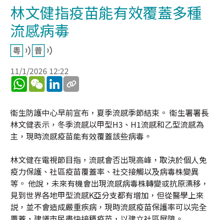
林文健指疫苗能有效覆蓋多種
流感病毒
11/1/2026 12:22
WhatsApp
WeChat
LinkedIn
衞生防護中心早前宣布，夏季流感季節結束。 衞生署署長
林文健表示，冬季流感以甲型H3、H1流感和乙型流感為
主，現時流感疫苗能有效覆蓋該些病毒。
林文健在電視節目指，流感會否出現高峰，取決於個人免
疫力保護、社區疫苗覆蓋率、社交接觸以及病毒株變異
等。 他說，未來有機會出現流感病毒株轉變或抗原漂移，
見到世界各地甲型流感K亞分支都有增加，但從醫學上來
説，並不會造成嚴重疾病，現時流感疫苗保護率可以完全
覆蓋，建議市民盡快接種疫苗，以建立社區屏障。