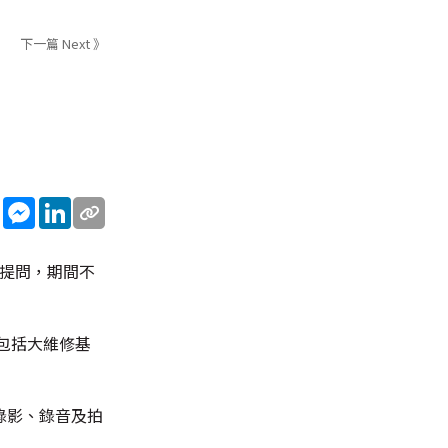
下一篇 Next 》
sApp
WeChat
Messenger
LinkedIn
應提問，期間不
包括大維修基
錄影、錄音及拍