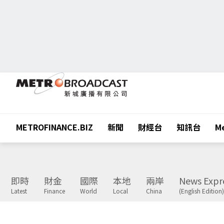
METROFINANCE.BIZ
新聞
財經台
知訊台
Me
即時
財金
國際
本地
兩岸
News Expr
Latest
Finance
World
Local
China
(English Edition)