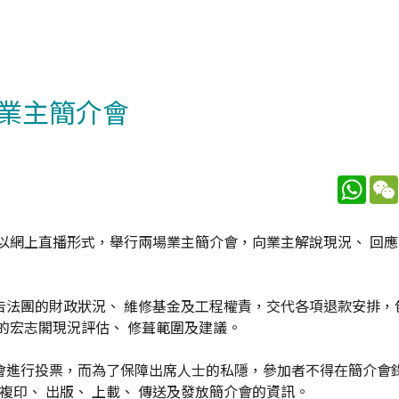
業主簡介會
What
日以網上直播形式，舉行兩場業主簡介會，向業主解說現況、 回
告法團的財政狀況、 維修基金及工程權責，交代各項退款安排，
的宏志閣現況評估、 修葺範圍及建議。
會進行投票，而為了保障出席人士的私隱，參加者不得在簡介會
複印、 出版、 上載、 傳送及發放簡介會的資訊。