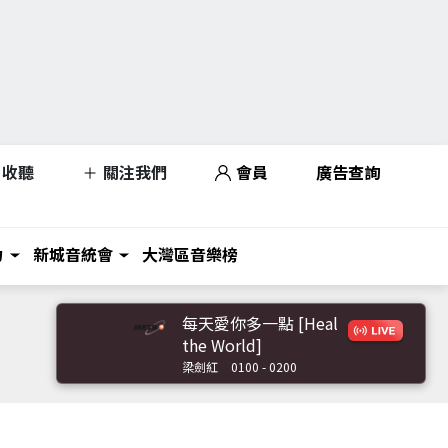
收聽
關注我們
會員
廣告查詢
力
新城音統會
大灣區音樂榜
每天愛你多一點 [Heal
the World]
梁劍紅
0100 - 0200