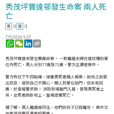
秀茂坪寶達邨發生命案 兩人死
亡
7/5/2026 5:37
WhatsApp
WeChat
LinkedIn
秀茂坪寶達邨發生雙屍命案。 一對離婚夫婦在達欣樓的單
位內死亡，兩人分別77歲及71歲，警方正調查案件。
警方昨日下午四點幾，接獲男死者親人報案，說他之前發
出訊息，提到自己不開心，親人到單位拍門，但未有回
應，於是報警求助。 消防到場破門入屋，發現男死者上
吊，女死者倒卧地上，當場證實死亡。
據了解，兩人離婚後同住，他們的兒子已經離世。 案件交
由秀茂坪警區重案組跟進。