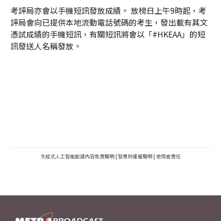
考評局亦會以手機短訊發放成績。 放榜日上午9時起，考
評局會向已提供本地流動電話號碼的考生，發出載有其文
憑試成績的手機短訊，有關短訊將會以「#HKEAA」的短
訊發送人名稱發放。
生成式人工智能創建內容免責聲明
|
智慧財產權聲明
|
使用者責任