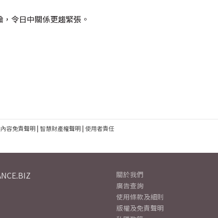
論，令日中關係更趨緊張。
建內容免責聲明
|
智慧財產權聲明
|
使用者責任
NCE.BIZ
關於我們
廣告查詢
使用條款及細則
版權及免責聲明