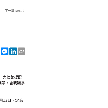
下一篇 Next 》
sApp
WeChat
Messenger
LinkedIn
 大使館提醒
攜帶，會明顯暴
月13日，定為