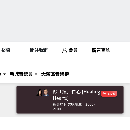
收聽
關注我們
會員
廣告查詢
力
新城音統會
大灣區音樂榜
妙「搜」仁心 [Healing
Hearts]
魏美珍 陸志聰醫生
2000 -
2100