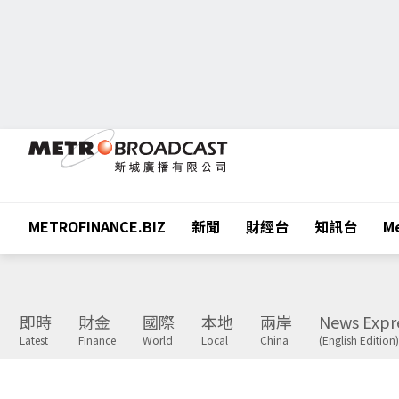
METROFINANCE.BIZ
新聞
財經台
知訊台
Me
即時
財金
國際
本地
兩岸
News Expr
Latest
Finance
World
Local
China
(English Edition)