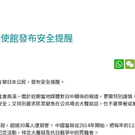
華使館發布安全提醒
What
在華日本公民，發布安全提醒。
往會高漲，鑑於近期當地媒體對日中關係的報道，更需特別謹慎。
安全；又特別要求民眾避免在公共場合大聲說話，也不要穿著或
屠殺，超過30萬人遭殺害。 中國當局從2014年開始，把每年的12
紀念活動，悼念大屠殺及抗日戰爭中的死難者。