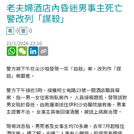
老夫婦酒店內昏迷男事主死亡
警改列「謀殺」
22/1/2026 22:10
WhatsApp
WeChat
LinkedIn
警方將下午在尖沙咀發現一宗「自殺」案，改列作「謀
殺」案跟進。
警方下午接近5時，接獲柯士甸路23號一間酒店職員報
案，指一男一女住客倒臥房內。 人員接報趕抵，發現該對
男女陷於昏迷，由救護車送往伊利沙伯醫院搶救後，男事
主證實不治。 女事主其後回復清醒，被送上病房治理。
現場消息指，男死者及女事主均70多歲，去年7月起租住
酒店房。 據了解，夫婦二人患有心臟病、肝病等長期病