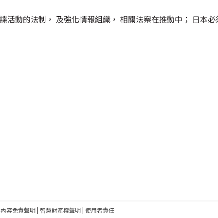
諜活動的法制， 及強化情報組織， 相關法案在推動中； 日本
建內容免責聲明
|
智慧財產權聲明
|
使用者責任