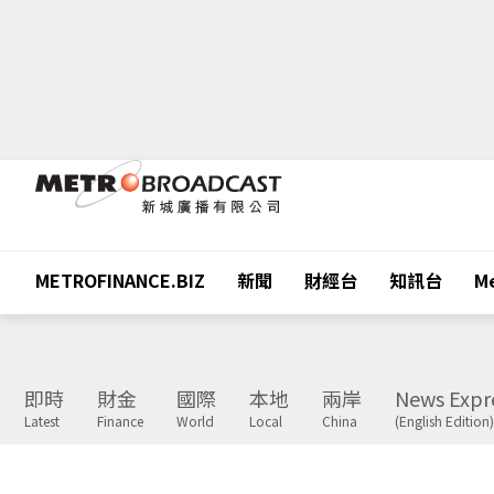
METROFINANCE.BIZ
新聞
財經台
知訊台
Me
即時
財金
國際
本地
兩岸
News Expr
Latest
Finance
World
Local
China
(English Edition)