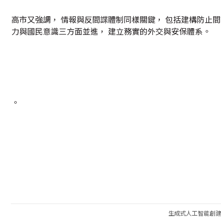
高市又強調， 情報與反間諜體制同樣關鍵， 包括建構防止間
力與國民意識三方面並進， 建立務實的外交與安保體系。
。
生成式人工智能創