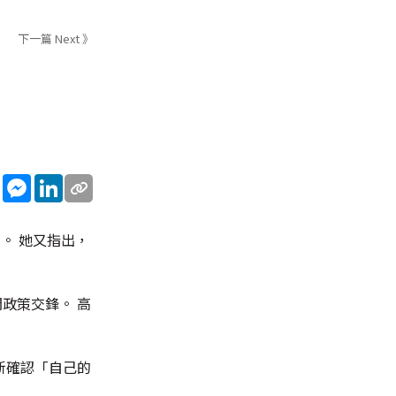
下一篇 Next 》
sApp
WeChat
Messenger
LinkedIn
。 她又指出，
政策交鋒。 高
新確認「自己的