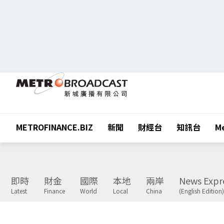
METROFINANCE.BIZ
新聞
財經台
知訊台
Me
即時
財金
國際
本地
兩岸
News Expr
Latest
Finance
World
Local
China
(English Edition)