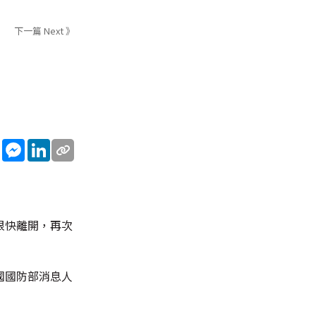
下一篇 Next 》
sApp
WeChat
Messenger
LinkedIn
很快離開，再次
國國防部消息人