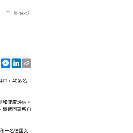
下一篇 Next 》
sApp
WeChat
Messenger
LinkedIn
中，40多名
測和健康評估。
，將返回寓所自
婦和一名德國女