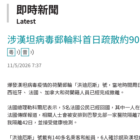
即時新聞
Latest
涉漢坦病毒郵輪料首日疏散約9
11/5/2026 7:37
爆發漢坦病毒疫情的荷蘭郵輪「洪迪厄斯」號，當地時間周日
西班牙、 法國、 加拿大和荷蘭籍人員已經完成撤離。
法國總理勒科爾尼表示，5名法國公民已經回國，其中一人
法國傳媒報道，相關人士會被安排到巴黎北部一家醫院隔離
我隔離42日，並接受健康檢測。
「洪迪厄斯」號載有140多名乘客和船員，6人確診感染漢