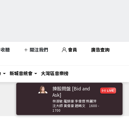
收聽
關注我們
會員
廣告查詢
力
新城音統會
大灣區音樂榜
揀股問盤 [Bid and
Ask]
林淑敏 羅錦豪 李偉傑 熊麗萍
沈大師 黃偉豪 趙晞文
1600 -
1700