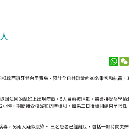
0人
What
抵達西班牙特內里費島，預計全日共疏散約90名乘客和船員，其
在返回法國的航班上出現病徵，5人目前被隔離，將會接受醫學檢
72小時，期間接受核酸和抗體檢測，如果三日後檢測結果呈陰性
坦病毒，另兩人疑似感染。 三名患者已經離世，包括一對荷蘭夫