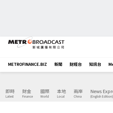
METROFINANCE.BIZ
新聞
財經台
知訊台
Me
即時
財金
國際
本地
兩岸
News Expr
Latest
Finance
World
Local
China
(English Edition)