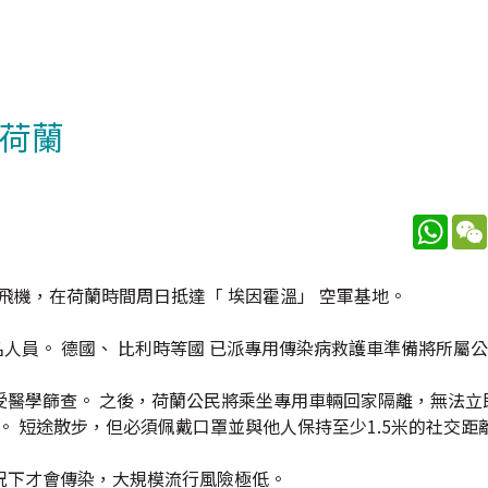
達荷蘭
What
飛機，在荷蘭時間周日抵達「 埃因霍溫」 空軍基地。
名人員。 德國、 比利時等國 已派專用傳染病救護車準備將所屬
受醫學篩查。 之後，荷蘭公民將乘坐專用車輛回家隔離，無法立
。 短途散步，但必須佩戴口罩並與他人保持至少1.5米的社交距
況下才會傳染，大規模流行風險極低。