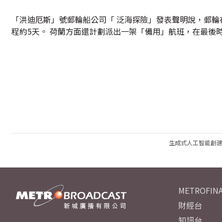
「洪迪厄斯」號郵輪船公司「 泛海探險」發表聲明說，郵輪
程約5天。 荷蘭方面還計劃派出一架「備用」航班，在最後
生成式人工智能創
METROFINA
財經台
知訊台