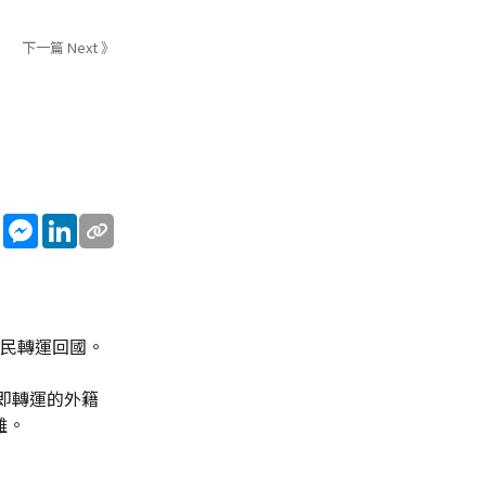
下一篇 Next 》
sApp
WeChat
Messenger
LinkedIn
公民轉運回國。
即轉運的外籍
離。