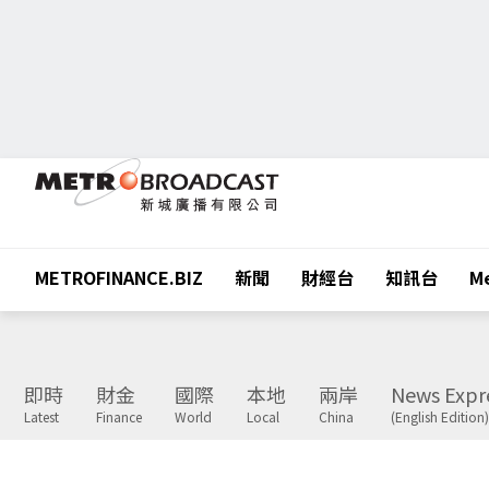
METROFINANCE.BIZ
新聞
財經台
知訊台
Me
即時
財金
國際
本地
兩岸
News Expr
Latest
Finance
World
Local
China
(English Edition)