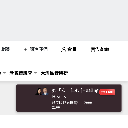
收聽
關注我們
會員
廣告查詢
力
新城音統會
大灣區音樂榜
妙「搜」仁心 [Healing
Hearts]
魏美珍 陸志聰醫生
2000 -
2100