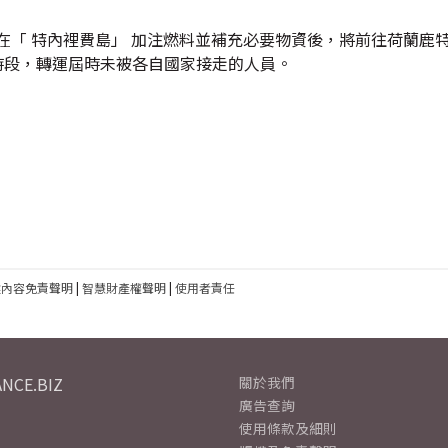
在「 特內裡費島」 加注燃料並補充必要物資後，將前往荷蘭鹿
時段，轉運屆時未被各自國家接走的人員。
建內容免責聲明
|
智慧財產權聲明
|
使用者責任
NCE.BIZ
關於我們
廣告查詢
使用條款及細則