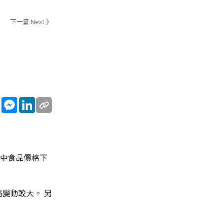
下一篇 Next 》
sApp
WeChat
Messenger
LinkedIn
當中食品價格下
格變動較大。 另