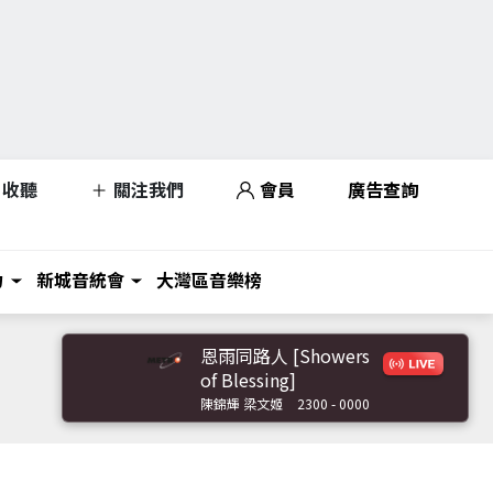
收聽
關注我們
會員
廣告查詢
力
新城音統會
大灣區音樂榜
恩雨同路人 [Showers
of Blessing]
陳錦輝 梁文姬
2300 - 0000