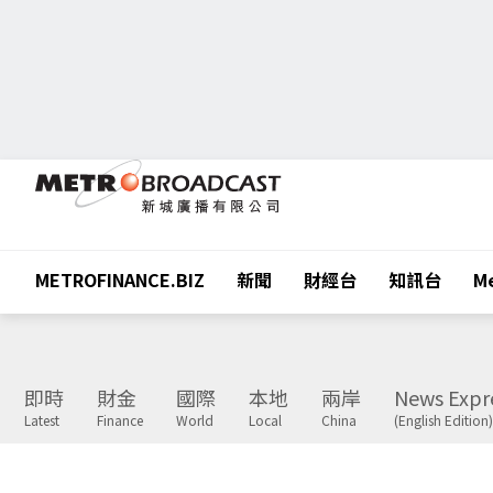
METROFINANCE.BIZ
新聞
財經台
知訊台
Me
即時
財金
國際
本地
兩岸
News Expr
Latest
Finance
World
Local
China
(English Edition)