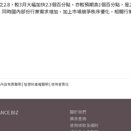
2.8，較3月大幅加快2.3個百分點，亦較預期高1個百分點，是2
，同時國內部份行業需求增加，加上市場競爭秩序優化，相關行
建內容免責聲明
|
智慧財產權聲明
|
使用者責任
NCE.BIZ
關於我們
廣告查詢
使用條款及細則