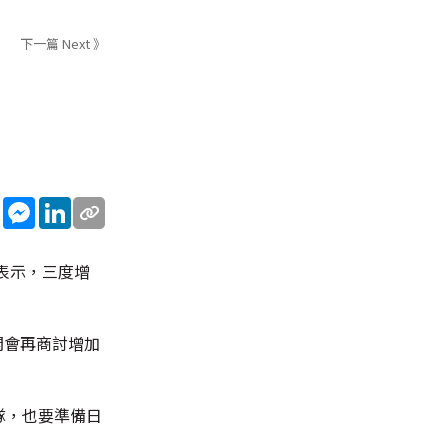
下一篇 Next 》
sApp
WeChat
Messenger
LinkedIn
表示，三度增
開會再商討增加
隊，也要準備日