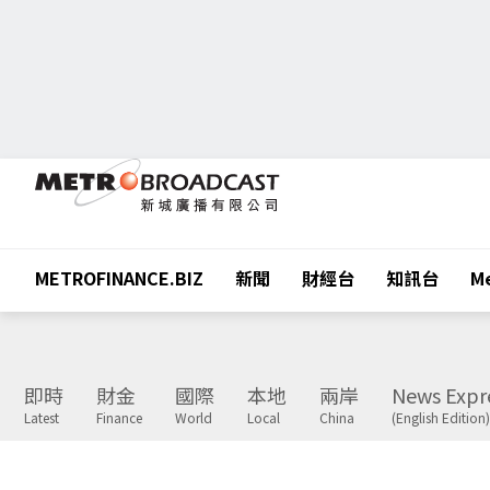
METROFINANCE.BIZ
新聞
財經台
知訊台
Me
即時
財金
國際
本地
兩岸
News Expr
Latest
Finance
World
Local
China
(English Edition)