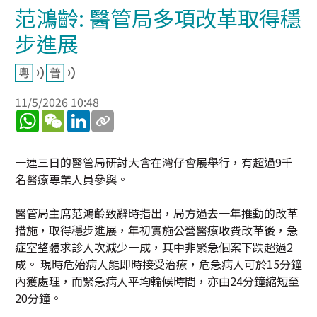
范鴻齡: 醫管局多項改革取得穩
步進展
11/5/2026 10:48
WhatsApp
WeChat
LinkedIn
一連三日的醫管局研討大會在灣仔會展舉行，有超過9千
名醫療專業人員參與。
醫管局主席范鴻齡致辭時指出，局方過去一年推動的改革
措施，取得穩步進展，年初實施公營醫療收費改革後，急
症室整體求診人次減少一成，其中非緊急個案下跌超過2
成。 現時危殆病人能即時接受治療，危急病人可於15分鐘
內獲處理，而緊急病人平均輪候時間，亦由24分鐘縮短至
20分鐘。