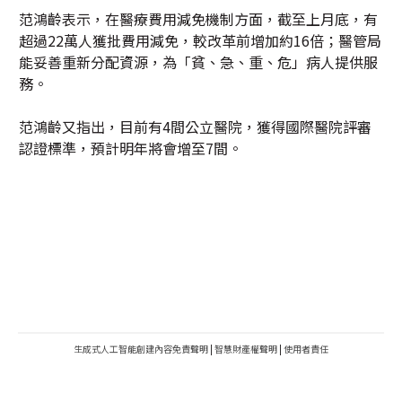
范鴻齡表示，在醫療費用減免機制方面，截至上月底，有
超過22萬人獲批費用減免，較改革前增加約16倍；醫管局
能妥善重新分配資源，為「貧、急、重、危」病人提供服
務。
范鴻齡又指出，目前有4間公立醫院，獲得國際醫院評審
認證標準，預計明年將會增至7間。
生成式人工智能創建內容免責聲明
|
智慧財產權聲明
|
使用者責任