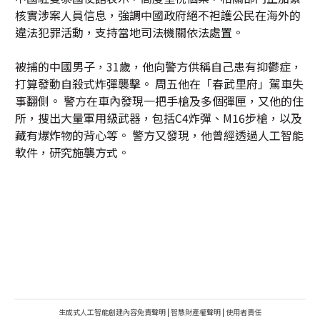
核實涉案人員信息，強調中國政府絕不袒護公民在海外的
違法犯罪活動，支持當地司法機關依法處置。
被捕的中國男子，31歲，他向警方供稱自己患有抑鬱症，
打算發動自殺式炸彈襲擊。 周五他在「春武里府」駕車失
事翻側。 警方在車內發現一把手槍及多個彈匣，又他的住
所，搜出大量軍用級武器，包括C4炸彈、M16步槍，以及
藏有爆炸物的背心等。 警方又發現，他曾經透過人工智能
軟件，研究施襲方式。
生成式人工智能創建內容免責聲明
|
智慧財產權聲明
|
使用者責任