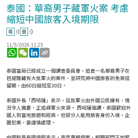
泰國：華裔男子藏軍火案 考慮
縮短中國旅客入境期限
11/5/2026 11:25
WhatsApp
WeChat
LinkedIn
泰國當局已經成立一個調查委員會，追查一名華裔男子在
芭提雅藏有大批軍火的案件，並研究將中國旅客的免簽逗
留期，由60日縮短至30日。
泰國外長「西哈薩」表示，這批軍火由外國公民擁有，情
況令人擔憂，正追尋軍火來源。 西哈薩強調，泰國歡迎外
國人到當地旅遊和經商，但部分人能用旅客身份入境，企
圖犯案，要謹慎處理。
中國駐曼泰國使館表示，高度重視個案，相關部門正加緊