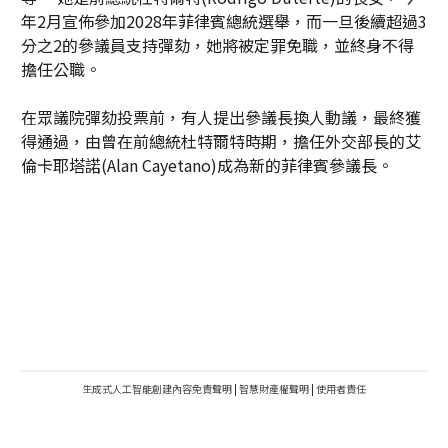
年2月宣佈參加2028年菲律賓總統選舉，而一旦後續超過3
分之2的參議員支持彈劾，她將被定罪免職，並終身不得
擔任公職。
在眾議院彈劾投票前，有人提出參議長換人動議，最終獲
得通過，由曾在前總統杜特爾特時期，擔任外交部長的艾
倫卡耶塔諾(Alan Cayetano)成為新的菲律賓參議長。
生成式人工智能創建內容免責聲明
|
智慧財產權聲明
|
使用者責任