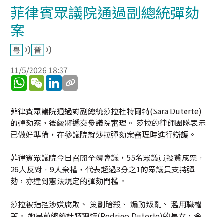
菲律賓眾議院通過副總統彈劾
案
11/5/2026 18:37
WhatsApp
WeChat
LinkedIn
菲律賓眾議院通過對副總統莎拉杜特爾特(Sara Duterte)
的彈劾案，後續將遞交參議院審理。 莎拉的律師團隊表示
已做好準備，在參議院就莎拉彈劾案審理時進行辯護。
菲律賓眾議院今日召開全體會議，55名眾議員投贊成票，
26人反對，9人棄權，代表超過3分之1的眾議員支持彈
劾，亦達到憲法規定的彈劾門檻。
莎拉被指控涉嫌腐敗、 策劃暗殺、 煽動叛亂、 濫用職權
等。 她是前總統杜特爾特(Rodrigo Duterte)的長女，今