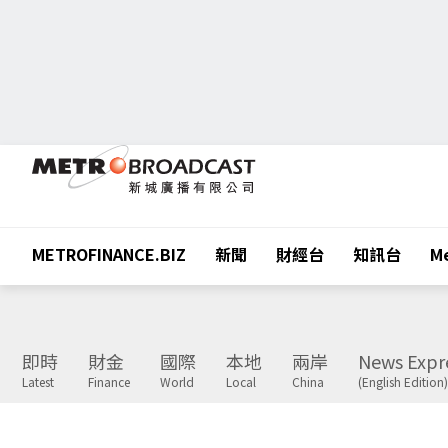
METROFINANCE.BIZ
新聞
財經台
知訊台
Me
即時
財金
國際
本地
兩岸
News Expr
Latest
Finance
World
Local
China
(English Edition)