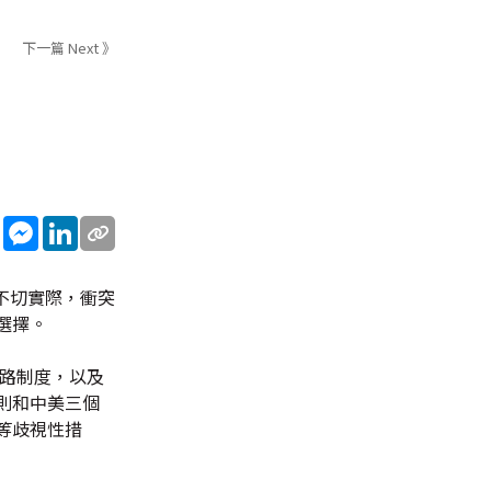
下一篇 Next 》
sApp
WeChat
Messenger
LinkedIn
不切實際，衝突
選擇。
道路制度，以及
則和中美三個
等歧視性措