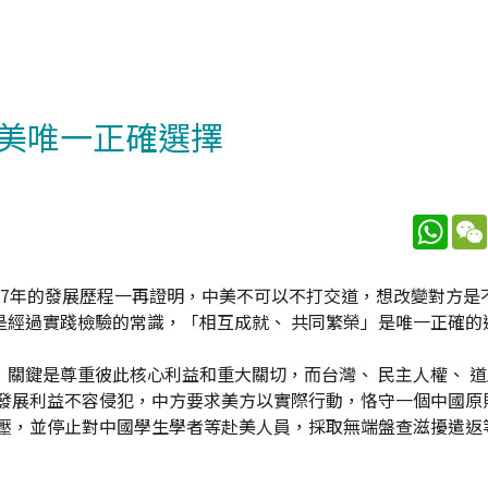
美唯一正確選擇
What
47年的發展歷程一再證明，中美不可以不打交道，想改變對方是
是經過實踐檢驗的常識，「相互成就、 共同繁榮」是唯一正確的
關鍵是尊重彼此核心利益和重大關切，而台灣、 民主人權、 
和發展利益不容侵犯，中方要求美方以實際行動，恪守一個中國原
打壓，並停止對中國學生學者等赴美人員，採取無端盤查滋擾遣返