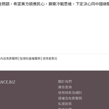
性問題，希望美方順應民心，摒棄冷戰思維，下定決心同中國做
建內容免責聲明
|
智慧財產權聲明
|
使用者責任
NCE.BIZ
關於我們
廣告查詢
使用條款及細則
版權及免責聲明
私隱政策