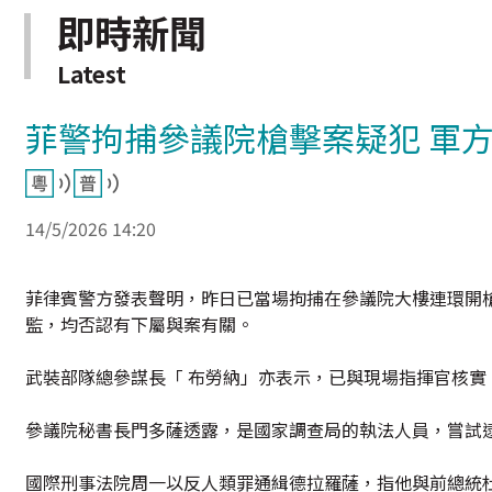
即時新聞
Latest
菲警拘捕參議院槍擊案疑犯 軍
14/5/2026 14:20
菲律賓警方發表聲明，昨日已當場拘捕在參議院大樓連環開槍
監，均否認有下屬與案有關。
武裝部隊總參謀長「 布勞納」亦表示，已與現場指揮官核實
參議院秘書長門多薩透露，是國家調查局的執法人員，嘗試
國際刑事法院周一以反人類罪通緝德拉羅薩，指他與前總統杜特爾特