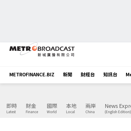
METROFINANCE.BIZ
新聞
財經台
知訊台
Me
即時
財金
國際
本地
兩岸
News Expr
Latest
Finance
World
Local
China
(English Edition)