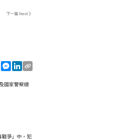
下一篇 Next 》
sApp
WeChat
Messenger
LinkedIn
及國家警察總
反毒戰爭」中，犯