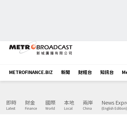
METROFINANCE.BIZ
新聞
財經台
知訊台
Me
即時
財金
國際
本地
兩岸
News Expr
Latest
Finance
World
Local
China
(English Edition)