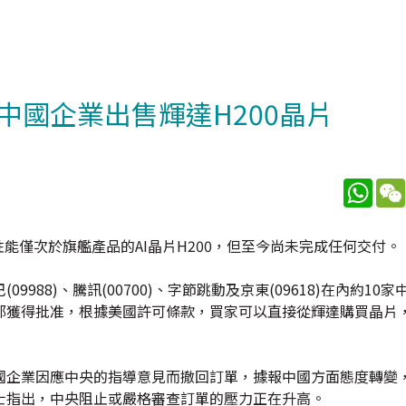
國企業出售輝達H200晶片
What
)性能僅次於旗艦產品的AI晶片H200，但至今尚未完成任何交付。
88)、騰訊(00700)、字節跳動及京東(09618)在內約10
分銷商都獲得批准，根據美國許可條款，買家可以直接從輝達購買晶片
國企業因應中央的指導意見而撤回訂單，據報中國方面態度轉變
士指出，中央阻止或嚴格審查訂單的壓力正在升高。