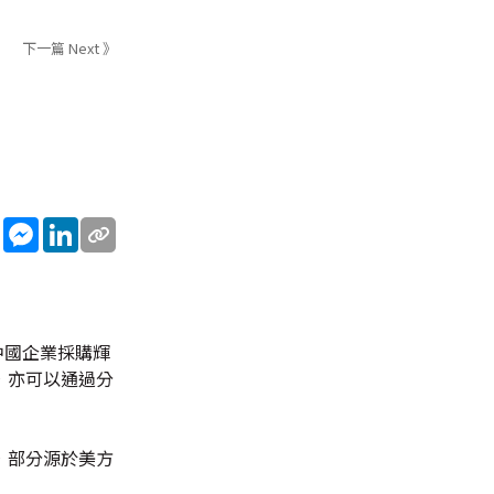
下一篇 Next 》
sApp
WeChat
Messenger
LinkedIn
家中國企業採購輝
，亦可以通過分
，部分源於美方