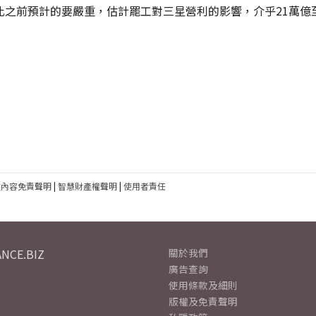
之前預計的要嚴重，估計罷工對三星營利的影響，介乎21萬億至
建內容免責聲明
|
智慧財產權聲明
|
使用者責任
NCE.BIZ
關於我們
廣告查詢
使用條款及細則
版權及免責聲明