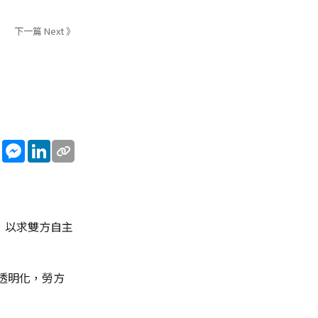
下一篇 Next 》
sApp
WeChat
Messenger
LinkedIn
，以求雙方自主
透明化，勞方