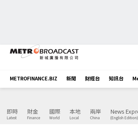
METROFINANCE.BIZ
新聞
財經台
知訊台
Me
即時
財金
國際
本地
兩岸
News Expr
Latest
Finance
World
Local
China
(English Edition)