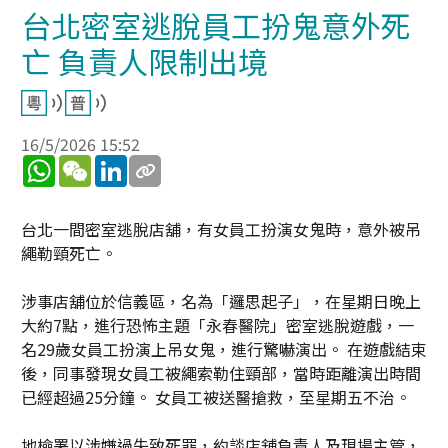
台北密室逃脫員工扮鬼意外死
亡 負責人限制出境
16/5/2026 15:52
WhatsApp
WeChat
LinkedIn
台北一間密室逃脫店舖，有女員工扮演女鬼時，意外被吊
繩勒頸死亡。
涉事店舖位於信義區，名為「邏思起子」，在星期日晚上
大約7點，進行恐怖主題「永春醫院」密室逃脫遊戲，一
名29歲女員工扮演上吊女鬼，進行驚嚇演出。 在遊戲結束
後，同事發現女員工被繩索勒住頸部，當時距離演出時間
已經超過25分鐘。 女員工被送醫搶救，至星期五不治。
地檢署以涉嫌過失致死罪，約談店舖負責人及現場主管，