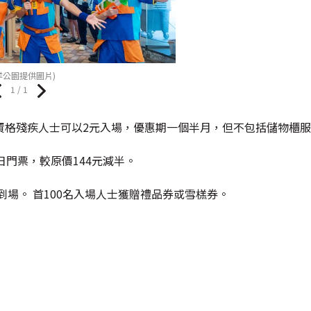
洋公園提供圖片)
1 / 1
資格殘疾人士可以2元入場，優惠期一個半月，但不包括儲物櫃
門票，較原價144元減半。
場。 首100名入場人士獲贈禮品券或雪榚券。