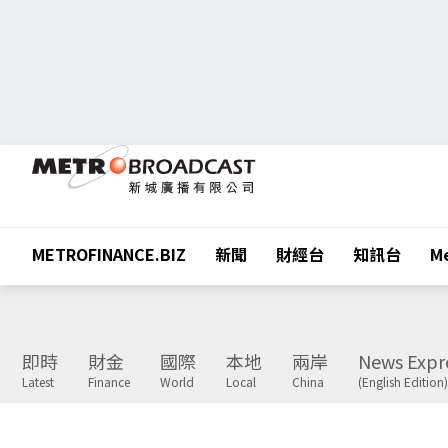
METROFINANCE.BIZ
新聞
財經台
知訊台
Me
即時
財金
國際
本地
兩岸
News Expr
Latest
Finance
World
Local
China
(English Edition)