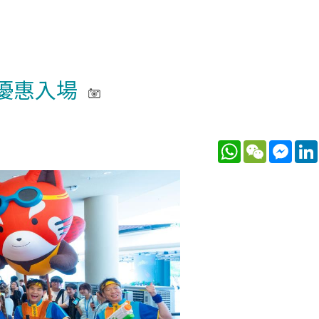
優惠入場
WhatsApp
WeChat
Mess