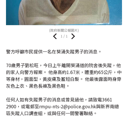
(政府新聞公報圖片)
1 / 1
警方呼籲市民提供一名在葵涌失蹤男子的消息。
70歲男子劉松旺，今日上午離開葵涌道的院舍後失蹤，他
的家人向警方報案。 他身高約1.67米，體重約65公斤，中
等身材，圓面型，黃皮膚及蓄短白髮。 他最後露面時身穿
灰色上衣、黑色長褲及黑色鞋。
任何人如有失蹤男子的消息或曾見過他，請致電3661
2900，或電郵至rmpu-nts-2@police.gov.hk與新界南總
區失蹤人口調查組，或與任何一間警署聯絡。